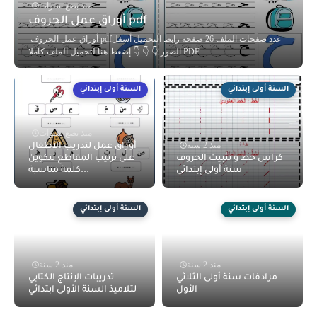
منذ بضع سنوات
أوراق عمل الحروف pdf
أوراق عمل الحروف pdfعدد صفحات الملف 26 صفحة رابط التحميل أسفل
الصور 👇 👇 👇 إضغط هنا لتحميل الملف كاملا PDF
السنة أولى إبتدائي
السنة أولى إبتدائي
منذ بضع سنوات
منذ 2 سنة
أوراق عمل لتدريب الأطفال
كراس خط و تثبيت الحروف
على ترتيب المقاطع لتكوين
سنة أولى إبتدائي
كلمة مناسبة...
السنة أولى إبتدائي
السنة أولى إبتدائي
منذ 2 سنة
منذ 2 سنة
مرادفات سنة أولى الثلاثي
تدريبات الإنتاج الكتابي
الأول
لتلاميذ السنة الأولى ابتدائي