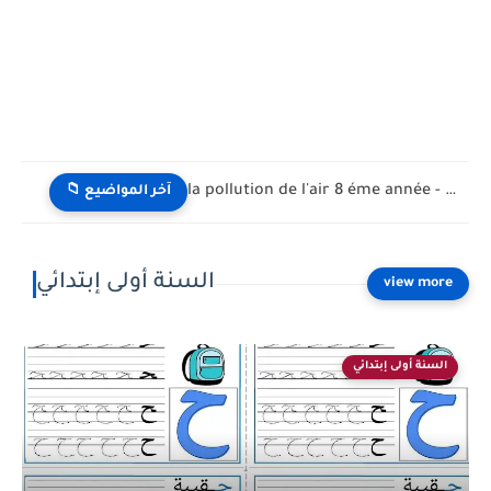
la pollution de l'air 8 éme année - تلوث الهواء...
📁 آخر المواضيع
السنة أولى إبتدائي
السنة أولى إبتدائي