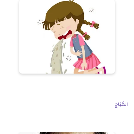
الهُيَاج