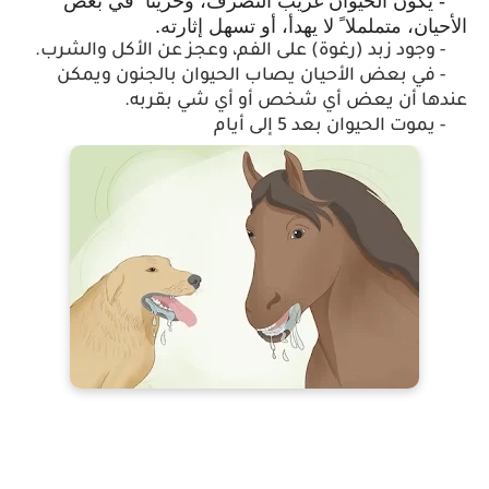
- يكون الحيوان غريب التصرف، وحزينا ً في بعض
الأحيان، متململا ً لا يهدأ، أو تسهل إثارته.
- وجود زبد (رغوة) على الفم، وعجز عن الأكل والشرب.
- في بعض الأحيان يصاب الحيوان بالجنون ويمكن
عندها أن يعض أي شخص أو أي شي بقربه.
- يموت الحيوان بعد 5 إلى أيام