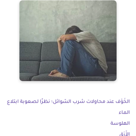
الخَوْف عند محاولات شرب السّوائل؛ نظرًا لصعوبة ابتلاع
الماء
الهلوسة
الأَرَق