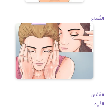
الصُّداع
الغَثَيان
القَيْء