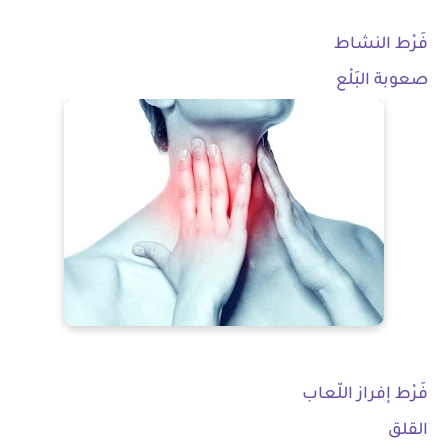
فَرْط النشاط
صعوبة البَلْع
فَرْط إفراز اللّعاب
القلق