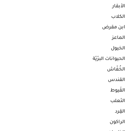
الأبقار
الكلاب
ابن مقرض
الماعز
الخيول
الحيوانات البرّيّة
الخُفّاش
القندس
القَيوط
الثعلب
القِرد
الراكون