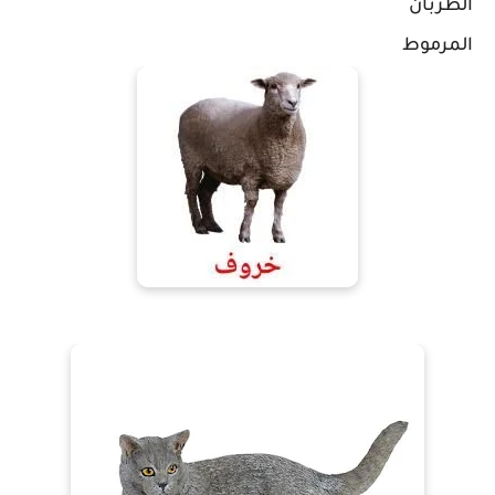
الظربان
المرموط