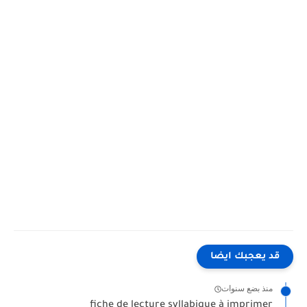
قد يعجبك ايضا
منذ بضع سنوات
fiche de lecture syllabique à imprimer