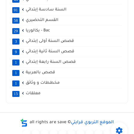
السنة سادسة إبتدائي
91
القسم التحضيري
58
بكالوريا - Bac
29
قصص السنة أولى إبتدائي
3
قصص السنة ثانية إبتدائي
9
قصص السنة رابعة إبتدائي
1
قصص بالعربية
1
مخططات و وثائق
1
معلقات
15
الموقع التربوي قرايتي
all rights are save ©