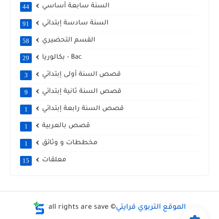
السنة سابعة أساسي
44
السنة سادسة إبتدائي
91
القسم التحضيري
58
بكالوريا - Bac
29
قصص السنة أولى إبتدائي
3
قصص السنة ثانية إبتدائي
9
قصص السنة رابعة إبتدائي
1
قصص بالعربية
1
مخططات و وثائق
1
معلقات
15
الموقع التربوي قرايتي
all rights are save ©