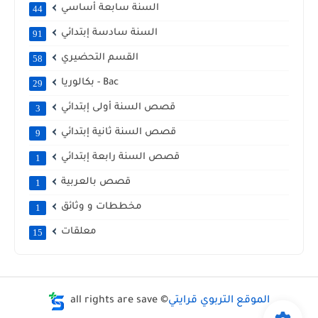
السنة سابعة أساسي
44
السنة سادسة إبتدائي
91
القسم التحضيري
58
بكالوريا - Bac
29
قصص السنة أولى إبتدائي
3
قصص السنة ثانية إبتدائي
9
قصص السنة رابعة إبتدائي
1
قصص بالعربية
1
مخططات و وثائق
1
معلقات
15
الموقع التربوي قرايتي
all rights are save ©