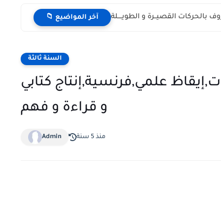
ـروف بالحركات القصيــرة و الطويــــلة
📁 آخر المواضيع
السنة ثالثة
ات,إيقاظ علمي,فرنسية,إنتاج كتابي
و قراءة و فهم
منذ 5 سنة
Admin