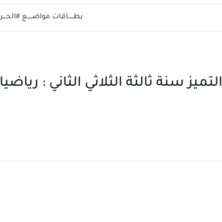
بطـــــاقات مواضـــــع #الحــ
ميز سنة ثالثة الثلاثي الثاني : رياضي