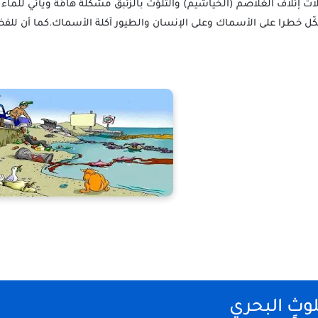
إتلاف الغلاصم (الخياشيم) والتلوّث بالزئبق مشكلة هامَة ويأتي للماء 
 خطرا على الأسماك وعلى الإنسان والطيور آكلة الأسماك.كما أن للفضلات 
وثٍ البحري