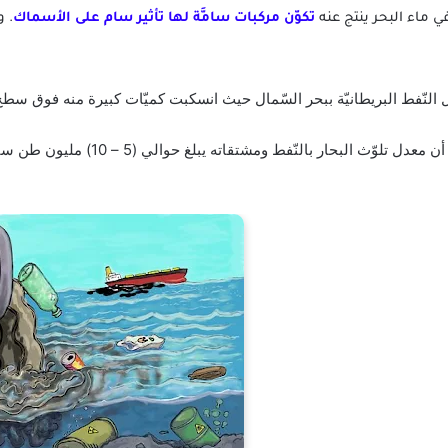
في ماء البحر ينتج عنه
تكوّن مركبات سامَّة لها تأثير سام على الأسماك
. و
 تلوّث البحار بالنّفط ومشتقاته يبلغ حوالي (5 – 10) مليون طن سنويًا