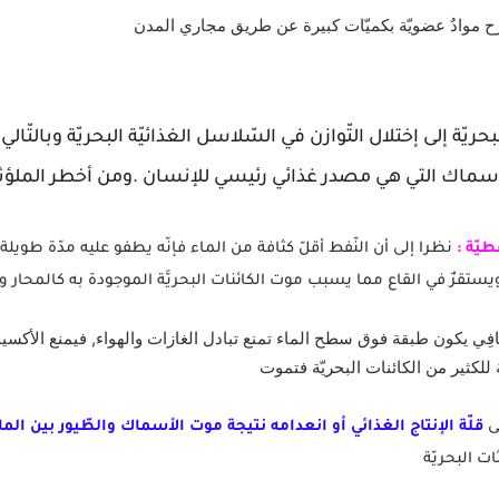
موادٌ عضويّة بكميّات كبيرة عن طريق مجاري المدن
حريّة إلى إختلال التّوازن في السّلاسل الغذائيّة البحريّة وبالتّا
سماك التي هي مصدر غذائي رئيسي للإنسان .ومن أخطر الملؤثات 
طيّة :
نظرا إلى أن النّفط أقلّ كثافة من الماء فإنّه يطفو عليه مدّة طويل
َّافِي يكون طبقة فوق سطح الماء تمنع تبادل الغازات والهواء, فيمنع الأكسي
لى
قلّة الإنتاج الغذائي أو انعدامه نتيجة موت الأسماك والطّيور بين الم