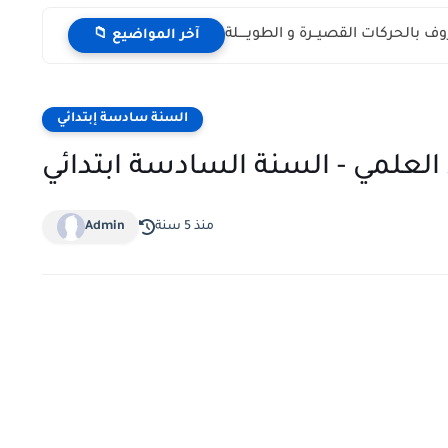
ـروف بالحركات القصيــرة و الطويــــلة
📁 آخر المواضيع
السنة سادسة إبتدائي
 العلمي - السنة السادسة ابتدائي
منذ 5 سنة
Admin