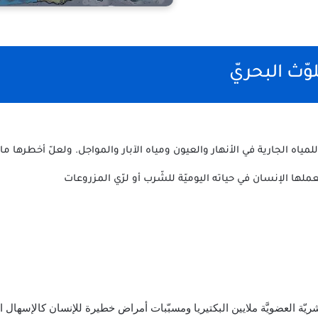
وّث البحريّ
مياه الجارية في الأنهار والعيون ومياه الآبار والمواجل. ولعلّ أخطرها ما
ملها الإنسان في حياته اليوميّة للشّرب أو لرّي المزروعات
ّة العضويَّة ملايين البكتيريا ومسبّبات أمراض خطيرة للإنسان كالإسهال الش