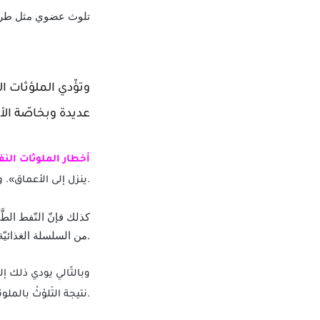
تلوث عضوي مثل طرح 
وتؤّدي الملؤثات الب
عديدة وبخاصّة الأ
أخطار الملوثات النف
ينزل إلى الأعماق». ويستقرٌ في القاع مما يسبب موت الكائنات البحريَّة الموجودة به كالمحار والمرجان والعوالق.
كذلك فإنّ النّفط الط
من السلسلة الغذائيّة للكثير من الكائنات البحريّة فتموت.
وبالتّالي يودي ذلك إ
نتيجة التَلوْثْ بالملوثات البحريّة.