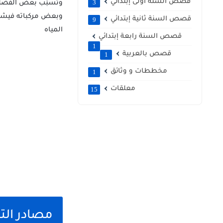
قصص السنة أولى إبتدائي
3
وتسبّب بعض الفضلات 
وبعض مركباته فيشكّل
قصص السنة ثانية إبتدائي
9
المياه
قصص السنة رابعة إبتدائي
1
قصص بالعربية
1
مخططات و وثائق
1
معلقات
15
مصادر التل