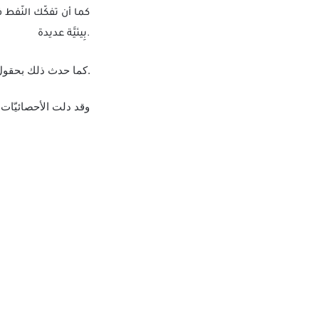
كما أن تفكّك النّفط 
بِيئيَّة عديدة.
كما حدث ذلك بحقول النّفط البريطانيّة ببحر السّمال حيث انسكبت كميّات كبيرة منه فوق سطح الماء لعدّة أَيَامٍ وكما حدث ذلك في الخليج العربي سنة 1991.
وقد دلت الأحصائيّات أن معدل