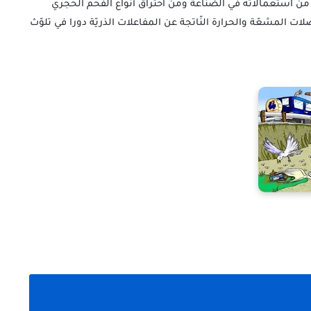
من استعمالاته في الصّناعة ومن احتراق أنواع الفحم الحجري
المشعّة والحرارة النّاتجة عن المفاعلات الذريّة دورا في تلوّث