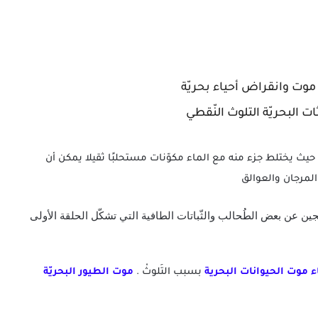
لي موت وانقراض أحياء بحريّة
البحريّة التلوث النّقطي
ة حيث يختلط جزء منه مع الماء مكوّنات مستحلبًا ثقيلا يمكن أن
جين عن بعض الطُحالب والثّباتات الطافية التي تشكّل الحلقة الأولى
اء موت الحيوانات البحرية
بسبب التَلوثْ .
موت الطيور البحريّة