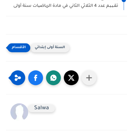
تقـیـیـم عدد 4 الثلاثي الثاني في مادة الریاضیات سنة أولى
السنة أولى إبتدائي
Salwa