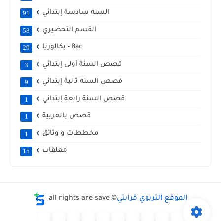
السنة سادسة إبتدائي
91
القسم التحضيري
58
بكالوريا - Bac
29
قصص السنة أولى إبتدائي
3
قصص السنة ثانية إبتدائي
9
قصص السنة رابعة إبتدائي
1
قصص بالعربية
1
مخططات و وثائق
1
معلقات
15
الموقع التربوي قرايتي
all rights are save ©