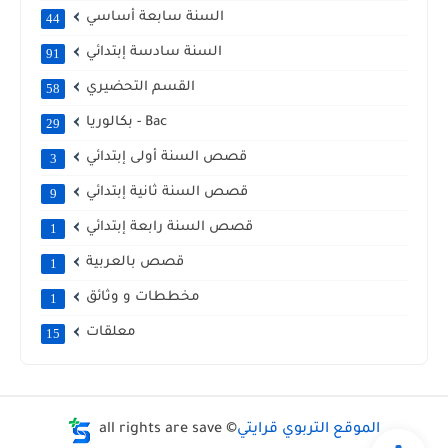
السنة سابعة أساسي
44
السنة سادسة إبتدائي
91
القسم التحضيري
58
بكالوريا - Bac
29
قصص السنة أولى إبتدائي
3
قصص السنة ثانية إبتدائي
9
قصص السنة رابعة إبتدائي
1
قصص بالعربية
1
مخططات و وثائق
1
معلقات
15
الموقع التربوي قرايتي
all rights are save ©