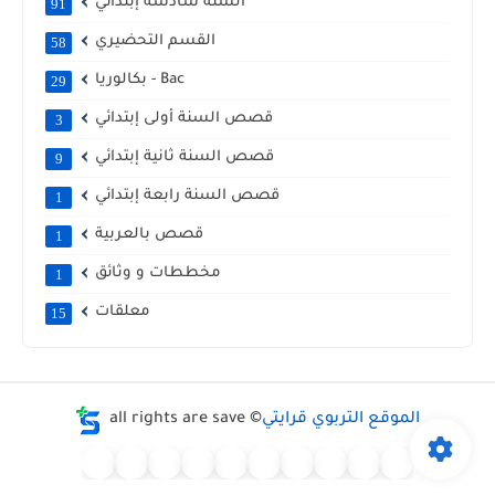
السنة سادسة إبتدائي
91
القسم التحضيري
58
بكالوريا - Bac
29
قصص السنة أولى إبتدائي
3
قصص السنة ثانية إبتدائي
9
قصص السنة رابعة إبتدائي
1
قصص بالعربية
1
مخططات و وثائق
1
معلقات
15
الموقع التربوي قرايتي
all rights are save ©