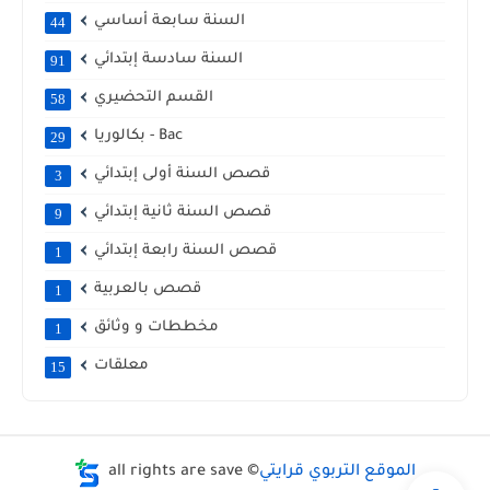
السنة سابعة أساسي
44
السنة سادسة إبتدائي
91
القسم التحضيري
58
بكالوريا - Bac
29
قصص السنة أولى إبتدائي
3
قصص السنة ثانية إبتدائي
9
قصص السنة رابعة إبتدائي
1
قصص بالعربية
1
مخططات و وثائق
1
معلقات
15
الموقع التربوي قرايتي
all rights are save ©