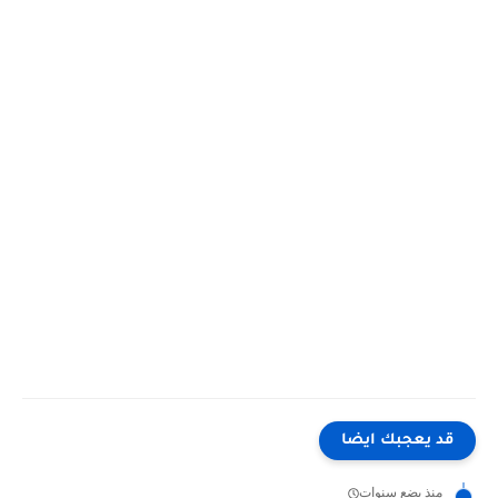
قد يعجبك ايضا
منذ بضع سنوات