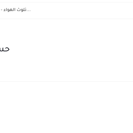
la pollution de l'air 8 éme année - تلوث الهواء...
حسا