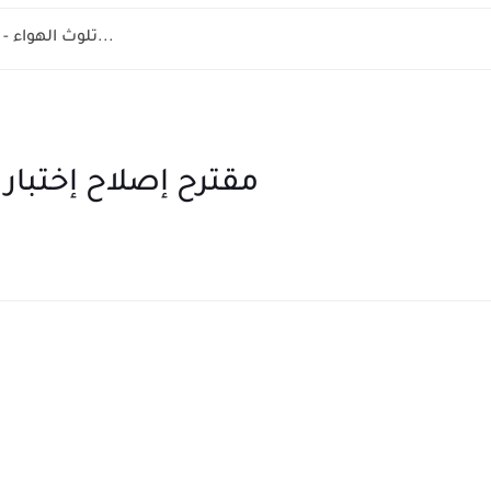
la pollution de l'air 8 éme année - تلوث الهواء...
مقترح إصلاح إختبار ا