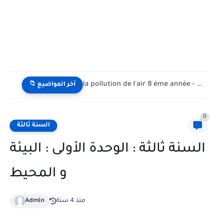
la pollution de l'air 8 éme année - تلوث الهواء...
📁 آخر المواضيع
0
السنة ثالثة
السنة ثالثة : الوحدة الأولى : البيئة
و المحيط
منذ 4 سنة
Admin