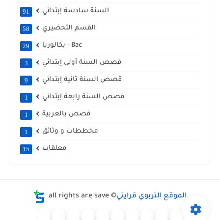
السنة سادسة إبتدائي
91
القسم التحضيري
58
بكالوريا - Bac
29
قصص السنة أولى إبتدائي
3
قصص السنة ثانية إبتدائي
9
قصص السنة رابعة إبتدائي
1
قصص بالعربية
1
مخططات و وثائق
1
معلقات
15
الموقع التربوي قرايتي
all rights are save ©