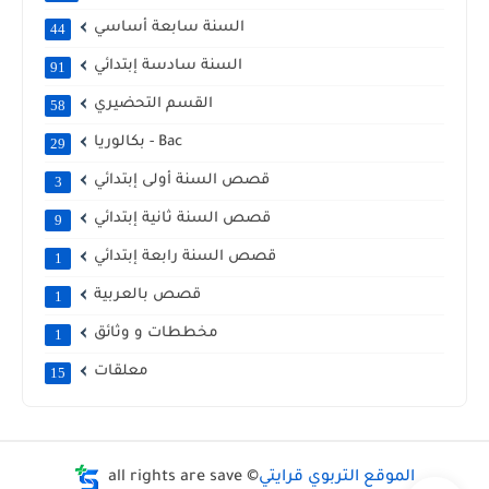
السنة سابعة أساسي
44
السنة سادسة إبتدائي
91
القسم التحضيري
58
بكالوريا - Bac
29
قصص السنة أولى إبتدائي
3
قصص السنة ثانية إبتدائي
9
قصص السنة رابعة إبتدائي
1
قصص بالعربية
1
مخططات و وثائق
1
معلقات
15
الموقع التربوي قرايتي
all rights are save ©