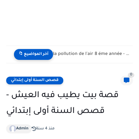
la pollution de l'air 8 éme année - تلوث الهواء...
📁 آخر المواضيع
0
قصص السنة أولى إبتدائي
قصة بيت يطيب فيه العيش -
قصص السنة أولى إبتدائي
منذ 4 سنة
Admin