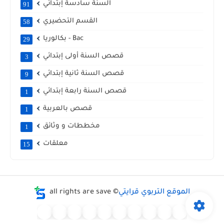
السنة سادسة إبتدائي
91
القسم التحضيري
58
بكالوريا - Bac
29
قصص السنة أولى إبتدائي
3
قصص السنة ثانية إبتدائي
9
قصص السنة رابعة إبتدائي
1
قصص بالعربية
1
مخططات و وثائق
1
معلقات
15
الموقع التربوي قرايتي
all rights are save ©