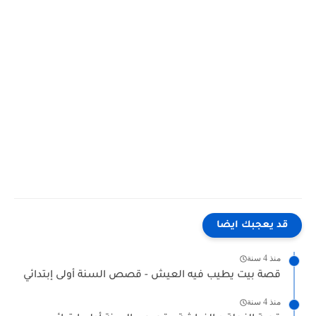
قد يعجبك ايضا
منذ 4 سنة
قصة بيت يطيب فيه العيش - قصص السنة أولى إبتدائي
منذ 4 سنة