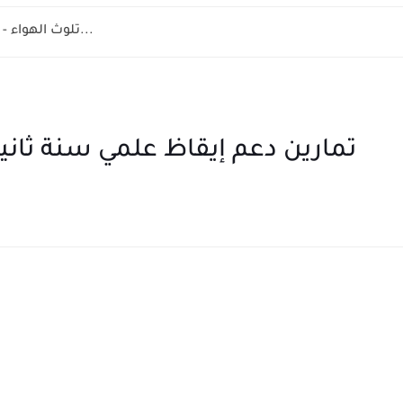
la pollution de l'air 8 éme année - تلوث الهواء...
تمارين دعم إيقاظ علمي سنة ثانية 