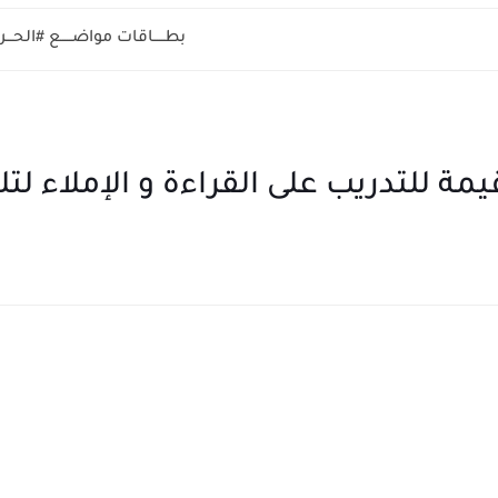
بطـــــاقات مواضـــــع #الحــ
للتدريب على القراءة و الإملاء لتلامي