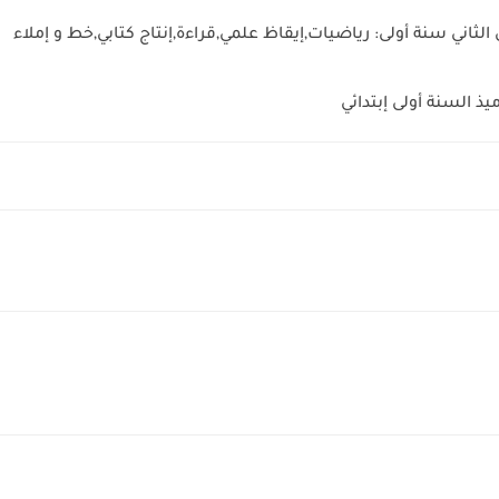
 الثاني سنة أولى: رياضيات,إيقاظ علمي,قراءة,إنتاج كتابي,خط و إملاء
ميذ السنة أولى إبتدائي