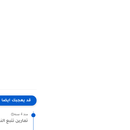
قد يعجبك ايضا
منذ 4 سنة
تمارين تتبع ال