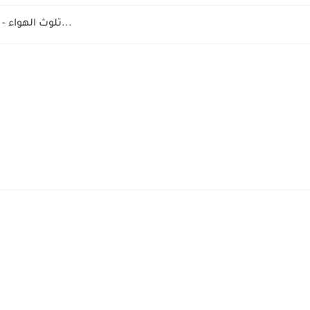
la pollution de l'air 8 éme année - تلوث الهواء...