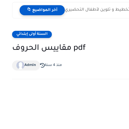
تخطيط و تلوين لأطفال التحضيري
📁 آخر المواضيع
السنة أولى إبتدائي
مقاييس الحروف pdf
منذ 4 سنة
Admin