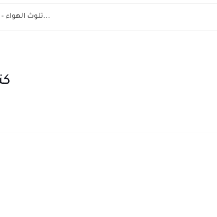
la pollution de l'air 8 éme année - تلوث الهواء...
كت