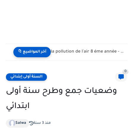
la pollution de l'air 8 éme année - تلوث الهواء...
📁 آخر المواضيع
0
السنة أولى إبتدائي
وضعيات جمع وطرح سنة أولى
ابتدائي
منذ 3 سنة
Salwa