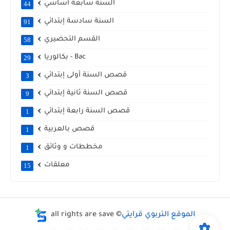
السنة سابعة أساسي
44
السنة سادسة إبتدائي
91
القسم التحضيري
58
بكالوريا - Bac
29
قصص السنة أولى إبتدائي
3
قصص السنة ثانية إبتدائي
9
قصص السنة رابعة إبتدائي
1
قصص بالعربية
1
مخططات و وثائق
1
معلقات
15
الموقع التربوي قرايتي
all rights are save ©