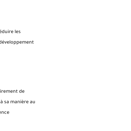
éduire les
le développement
airement de
 à sa manière au
rence