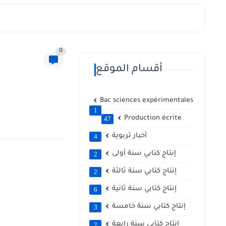
0
أقسام الموقع
Bac sciences expérimentales
1
Production écrite
47
أخبار تربوية
4
إنتاج كتابي سنة أولى
2
إنتاج كتابي سنة ثالثة
2
إنتاج كتابي سنة ثانية
6
إنتاج كتابي سنة خامسة
3
إنتاج كتابي سنة رابعة
2