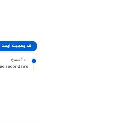
قد يعجبك ايضا
منذ 2 سنة
née secondaire