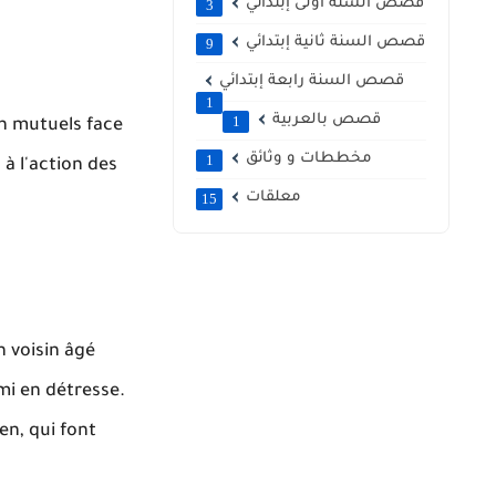
قصص السنة أولى إبتدائي
3
قصص السنة ثانية إبتدائي
9
قصص السنة رابعة إبتدائي
1
قصص بالعربية
1
en mutuels face
مخططات و وثائق
1
 à l'action des
معلقات
15
n voisin âgé
mi en détresse.
en, qui font