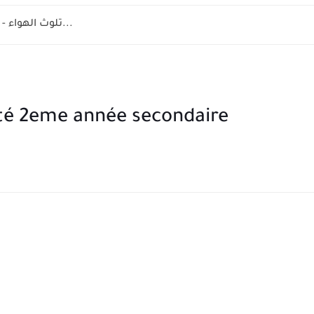
la pollution de l'air 8 éme année - تلوث الهواء...
rité 2eme année secondaire